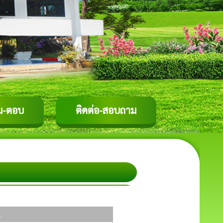
ม-ตอบ
ติดต่อ-สอบถาม
น