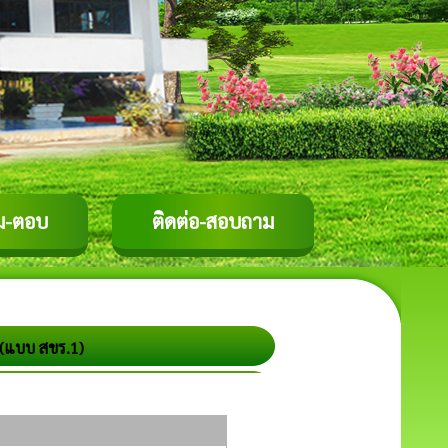
ม-ตอบ
ติดต่อ-สอบถาม
 (แบบ สขร.1)